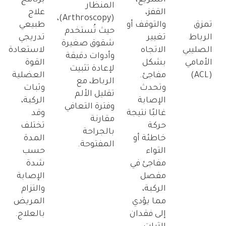
السريع،
برنامج
المنظار
القفز،
علاج
(Arthroscopy)،
تمزق
والتوقف أو
طبيعي
حيث تُستخدم
الرباط
تغيير
تدريجي
شقوق صغيرة
الصليبي
الاتجاه
لاستعادة
وأدوات دقيقة
الأمامي
بشكل
القوة
لإعادة تثبيت
(ACL)
مفاجئ.
العضلية
الرباط، مع
وتحدث
وثبات
تقليل الألم
الإصابة
الركبة،
وفترة التعافي
غالبًا نتيجة
وقد
مقارنة
حركة
تختلف
بالجراحة
خاطئة أو
المدة
المفتوحة.
التواء
حسب
مفاجئ في
شدة
مفصل
الإصابة
الركبة،
والتزام
مما يؤدي
المريض
إلى فقدان
بالعلاج.