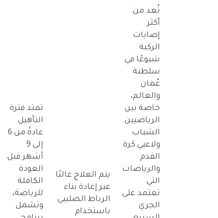
تُعد من
أكثر
إصابات
الركبة
شيوعًا في
سلطنة
عُمان
والعالم،
خاصة بين
تمتد فترة
الرياضيين
التأهيل
الشباب
عادةً من 6
ولاعبي كرة
إلى 9
القدم
أشهر قبل
والرياضات
العودة
يتم العلاج غالبًا
التي
الكاملة
عبر إعادة بناء
تعتمد على
للرياضة،
الرباط الصليبي
الجري
وتشمل
باستخدام