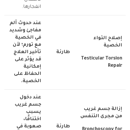
انفجارها.
عند حدوث ألم
مفاجئ وشديد
في الخصية
إصلاح التواء
مع تورم؛ لأن
الخصية
طارئة
تأخير العلاج
Testicular Torsion
قد يؤثر على
Repair
إمكانية
الحفاظ على
الخصية.
عند دخول
جسم غريب
إزالة جسم غريب
يسبب
من مجرى التنفس
اختناقًا،
طارئة
صعوبة في
Bronchoscopy for