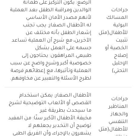
الرضع: يكون التركيز على طمأنة
جراحات
الوالدين ومراقبة الطفل بعد العملية
المسالك
لأنهم مصدر الأمان الأساسي
البولية
له.الأطفال الصغار: يجب تجنب
للأطفال(مثل
إشعار الطفل بأنه مختلف عن
تثبيت
الآخرين، مع شرح أن العملية تساعد
الخصية أو
جسمه على العمل بشكل
إصلاح
طبيعي.المراهقون: يحتاجون إلى
الإحليل
خصوصية أكبر وشرح واضح عن سبب
التحتي)
العملية وتأثيرها، مع إعطائهم فرصة
لطرح الأسئلة والتعبير عن مخاوفهم.
الأطفال الصغار: يمكن استخدام
جراحات
القصص أو الألعاب التوضيحية لشرح
المناظير
ما سيحدث بطريقة غير
والجهاز
مخيفة.الأطفال الأكبر سنًا: من المفيد
التنفسي
توضيح أن التخدير يجعلهم لا
للأطفال(مثل
يشعرون بالإجراء، وأن الفريق الطبي