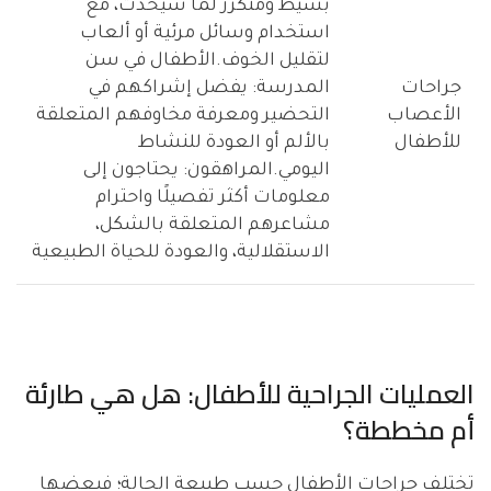
بسيط ومتكرر لما سيحدث، مع
استخدام وسائل مرئية أو ألعاب
لتقليل الخوف.الأطفال في سن
جراحات
المدرسة: يفضل إشراكهم في
الأعصاب
التحضير ومعرفة مخاوفهم المتعلقة
للأطفال
بالألم أو العودة للنشاط
اليومي.المراهقون: يحتاجون إلى
معلومات أكثر تفصيلًا واحترام
مشاعرهم المتعلقة بالشكل،
الاستقلالية، والعودة للحياة الطبيعية
العمليات الجراحية للأطفال: هل هي طارئة
أم مخططة؟
تختلف جراحات الأطفال حسب طبيعة الحالة؛ فبعضها