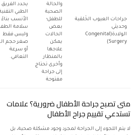
والحالة
يحدد الفريق
الصحية
الطبي التقنية
جراحات العيوب الخَلقية
للطفل؛
الأنسب بناءً 
وحديثي
بعض
سلامة الطفل
الولادة(Congenital
الحالات
وليس فقط
Surgery)
يمكن
صغر حجم الج
علاجها
أو سرعة
بالمنظار
التعافي.
وأخرى تحتاج
إلى جراحة
مفتوحة
متى تصبح جراحة الأطفال ضرورية؟ علامات
تستدعي تقييم جراح الأطفال
لا يتم اللجوء إلى الجراحة لمجرد وجود مشكلة صحية، بل