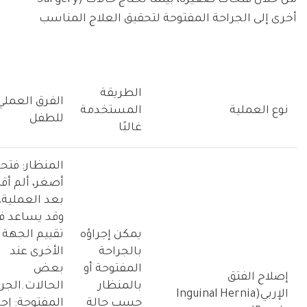
Surgery) من خلال فتحات صغيرة، بينما تحتاج حالات
أخرى إلى الجراحة المفتوحة لتحقيق العلاج المناسب
الطريقة
الفرق العملي
نوع العملية
المستخدمة
للطفل
غالبًا
المنظار: فتح
أصغر، ألم أق
بعد العملية،
وقد يساعد ف
يمكن إجراؤه
تقييم الجهة
بالجراحة
الأخرى عند
المفتوحة أو
بعض
إصلاح الفتق
بالمنظار
الحالات.الجر
الإربي(Inguinal Hernia
حسب حالة
المفتوحة: إجر