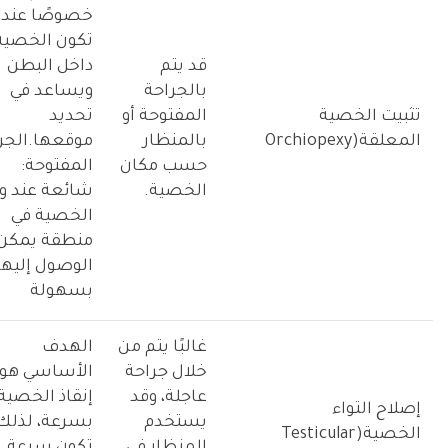
خصوصًا عندم
تكون الخصية
قد يتم
داخل البطن
بالجراحة
ويساعد في
تثبيت الخصية
المفتوحة أو
تحديد
المعلقة(Orchiopexy
بالمنظار
موقعها.الجر
حسب مكان
المفتوحة:
الخصية.
شائعة عند و
الخصية في
منطقة يمكن
الوصول إليها
بسهولة
غالبًا يتم من
الهدف
خلال جراحة
الأساسي هو
عاجلة، وقد
إنقاذ الخصية
إصلاح التواء
يستخدم
بسرعة، لذلك
الخصية(Testicular