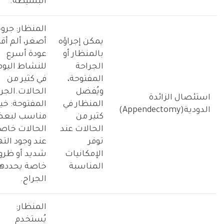
البسيطة.
المنظار: جرو
يمكن إجراؤه
أصغر، ألم أقل
بالمنظار أو
عودة أسرع
الجراحة
للنشاط اليوم
المفتوحة،
في كثير من
ويُفضل
الحالات.الجر
استئصال الزائدة
المنظار في
المفتوحة: خيا
الدودية(Appendectomy)
كثير من
مناسب لبع
الحالات عند
الحالات خاص
توفر
عند وجود الت
الإمكانيات
شديد أو ظر
المناسبة
خاصة يحددها
الجراح.
المنظار:
يُستخدم