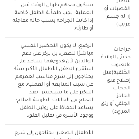
منظار
سيكون معهم طوال الوقت.قبل
القصبات أو
العملية: يجب طمأنة الطفل خاصة
إزالة جسم
إذا كانت الجراحة بسبب حالة مفاجئة
غريب)
أو طارئة.
الرضع: لا يكون التحضير النفسي
جراحات
مباشرًا للطفل، بل يركز على دعم
حديثي الولادة
الوالدين لأن هدوءهما يساعد على
والعيوب
استقرار الطفل.الأطفال الأكبر سنًا:
الخَلقية(مثل
يحتاجون إلى شرح مناسب لعمرهم
إصلاح فتق
عن سبب المتابعة أو العملية، مع
الحجاب
التركيز على ما سيتحسن بعد
الحاجز
العلاج.في الحالات الطويلة العلاج:
الخِلقي أو رتق
يساعد الحفاظ على روتين الطفل
المريء)
ووجود الأسرة في تقليل القلق.
الأطفال الصغار: يحتاجون إلى شرح