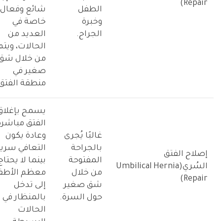
Repair)
الطفل
شائع وفعال
وخبرة
خاصة في
الجراح.
العديد من
الحالات، ويتم
من خلال شق
صغير في
منطقة الفتق.
يسمح بإغلاق
الفتق مباشرة
غالبًا يُجرى
وعادة يكون
بالجراحة
التعافي سريعً
إصلاح الفتق
المفتوحة
بينما لا يحتاج
السُري(Umbilical Hernia
من خلال
معظم الأطف
Repair)
شق صغير
إلى تدخل
حول السرة.
بالمنظار في
الحالات