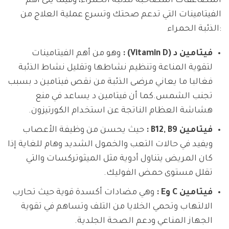
المضاعفات المصاحبة للذئبة الحمراء، وفيما يلى أهم
الفيتامينات التي تدعم صحتك وتسرع عملية العلاج من
الذئبة الحمراء:
فيتامين د (Vitamin D) :
وهو من أهم الفيتامينات
لتقوية المناعة وتنظيم نشاطها وتقليل نشاط الذئبة
فغالبا ما يعاني مرضى الذئبة من نقص فيتامين د بسبب
تجنب الشمس.كما أن فيتامين د يساعد في منع
هشاشة العظام الناتجة عن استخدام الكورتيزون.
فيتامين B12, B9 :
حيث يحسن من وظيفة الأعصاب
ويفيد في حالات التعب والخمول الشديد وهام للغاية إذا
كان المريض يتناول أدوية مثل الميثوتركسات والتي
تقلل مستوى حمض الفوليك.
فيتامين C وE :
وهي مضادات أكسدة قوية حيث تحارب
الالتهاب وتحمي الخلايا من التلف وتساهم في تقوية
الجهاز المناعي ودعم الصحة الجلدية.