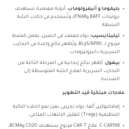
بليموما و أنيفرولوماب
: أدوية معتمدة تستهدف
بروتينات BAFF وIFNAR، وتُستخدم في حالات الذئبة
النشطة.
تيليتايسيب:
دواء معتمد في الصين، يعمل كمثبط
مزدوج لـ BLyS/APRIL، ويُظهر نتائج واعدة في التجارب
السريرية.دابيروليزوماب
بيغول
: أظهر نتائج إيجابية في المرحلة الثالثة من
التجارب السريرية لعلاج الذئبة المتوسطة إلى
الشديدة.
علاجات مبتكرة قيد التطوير
إفافاليوكين ألفا: دواء تجريبي يعزز نمو الخلايا التائية
التنظيمية (Tregs) لتقليل الالتهاب المناعي.
C-CAR168: علاج CAR-T مزدوج يستهدف CD20 وBCMA،