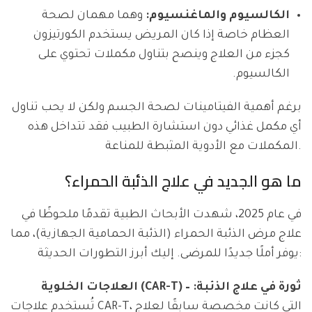
الكالسيوم والماغنسيوم:
وهما مهمان لصحة
العظام خاصة إذا كان المريض يستخدم الكورتيزون
كجزء من العلاج وينصح بتناول مكملات تحتوي على
الكالسيوم.
برغم أهمية الفيتامينات لصحة الجسم ولكن لا يحب تناول
أي مكمل غذائي دون استشارة الطبيب فقد تتداخل هذه
المكملات مع الأدوية المثبطة للمناعة.
ما هو الجديد في علاج الذئبة الحمراء؟
في عام 2025، شهدت الأبحاث الطبية تقدمًا ملحوظًا في
علاج مرض الذئبة الحمراء (الذئبة الحمامية الجهازية)، مما
يوفر أملًا جديدًا للمرضى. إليك أبرز التطورات الحديثة:
العلاجات الخلوية (CAR-T) – ثورة في علاج الذئبة:
تُستخدم علاجات CAR-T، التي كانت مخصصة سابقًا لعلاج