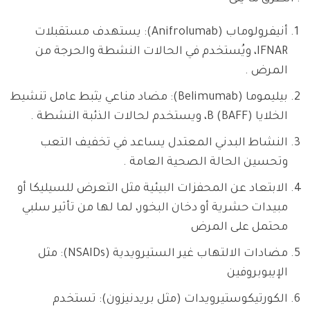
أنيفرولوماب (Anifrolumab): يستهدف مستقبلات
IFNAR، ويُستخدم في الحالات النشطة والحرجة من
المرض .
بيليموما (Belimumab): مضاد مناعي يثبط عامل تنشيط
الخلايا B (BAFF)، ويستخدم لحالات الذئبة النشطة .
النشاط البدني المعتدل يساعد في تخفيف التعب
وتحسين الحالة الصحية العامة .
الابتعاد عن المحفزات البيئية مثل التعرض للسيليكا أو
مبيدات حشرية أو دخان البخور، لما لها من تأثير سلبي
محتمل على المرض
مضادات الالتهاب غير الستيرويدية (NSAIDs): مثل
الإيبوبروفين
الكورتيكوستيرويدات (مثل بريدنيزون): تستخدم