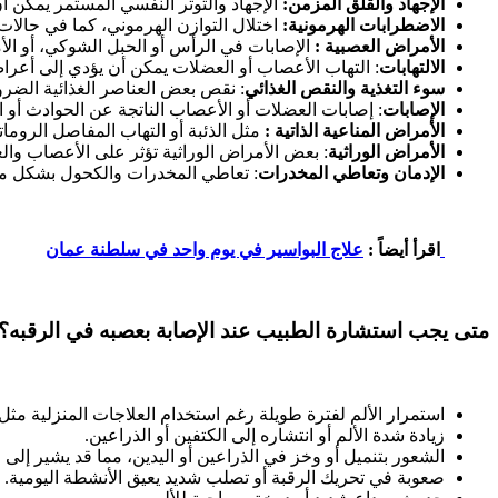
الإجهاد والقلق المزمن:
الإجهاد والتوتر النفسي المستمر يمكن
الاضطرابات الهرمونية:
اختلال التوازن الهرموني، كما في حالا
الأمراض العصبية :
الإصابات في الرأس أو الحبل الشوكي، أو ا
الالتهابات
: التهاب الأعصاب أو العضلات يمكن أن يؤدي إلى أعرا
سوء التغذية والنقص الغذائي
: نقص بعض العناصر الغذائية الضرو
الإصابات
: إصابات العضلات أو الأعصاب الناتجة عن الحوادث أو
الأمراض المناعية الذاتية :
مثل الذئبة أو التهاب المفاصل الروما
الأمراض الوراثية
: بعض الأمراض الوراثية تؤثر على الأعصاب وال
الإدمان وتعاطي المخدرات
: تعاطي المخدرات والكحول بشكل م
علاج البواسير في يوم واحد في سلطنة عمان
اقرأ أيضاً :
متى يجب استشارة الطبيب عند الإصابة بعصبه في الرقبه؟
استمرار الألم لفترة طويلة رغم استخدام العلاجات المنزلية مثل ا
زيادة شدة الألم أو انتشاره إلى الكتفين أو الذراعين.
الشعور بتنميل أو وخز في الذراعين أو اليدين، مما قد يشير إل
صعوبة في تحريك الرقبة أو تصلب شديد يعيق الأنشطة اليومية.