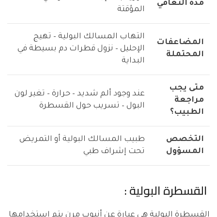
مدة التعافي
المؤقتة
التهاب المسالك البولية – تهيج
المضاعفات
الإحليل – نزول قطرات دم بسيطة في
المحتملة
البداية
متى يجب
عند وجود ألم شديد – حرارة – تغير لون
مراجعة
البول – تسريب حول القسطرة
الطبيب؟
التخصص
طبيب المسالك البولية أو التمريض
المسؤول
تحت إشراف طبي
القسطرة البولية :
القسطرة البولية هى عبارة عن أنبوب مرن يتم استخدامها