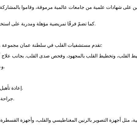
لين على شهادات علمية من جامعات عالمية مرموقة، وقاموا بالمشاركة 
كما تضمّ فرقًا تمريضية مؤهلة ومدربة على استخدام أحدث التقنيات الطبية، وتقديم رعاية صحية عالية الجودة للمرضى.
تقدم مستشفيات القلب في سلطنة عمان مجموعة واسعة من الخدمات التشخيصية والعلاجية لأمراض القلب، بما في ذلك:
وعلاج أمراض صمامات القلب، مثل تركيب صمامات القلب الاصطناعية.
إعادة تأهيل القلب، لمساعدة المرضى على العودة إلى حياتهم الطبيعية بعد العلاج.
جراحة القلب المفتوح، مثل جراحة صمامات القلب وجراحة الشرايين التاجية.
ية، مثل أجهزة التصوير بالرنين المغناطيسي والقلب، وأجهزة القسطرة 