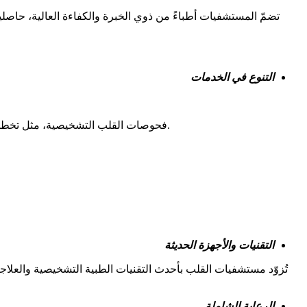
تضمّ المستشفيات أطباءً من ذوي الخبرة والكفاءة العالية، حاص
التنوع في الخدمات
فحوصات القلب التشخيصية، مثل تخطيط القلب، وتخطيط القلب بالمجهود، وفحص صدى القلب. بجانب علاج أمراض القلب التاجية، مثل القسطرة القلبية وجراحة الشرايين التاجية.
التقنيات والأجهزة الحديثة
تُزوّد مستشفيات القلب بأحدث التقنيات الطبية التشخيصية والعلاج
الرعاية الشاملة